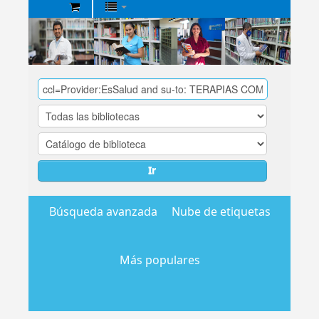
Biblioteca
Central
EsSalud
Ir
Búsqueda avanzada
Nube de etiquetas
Más populares