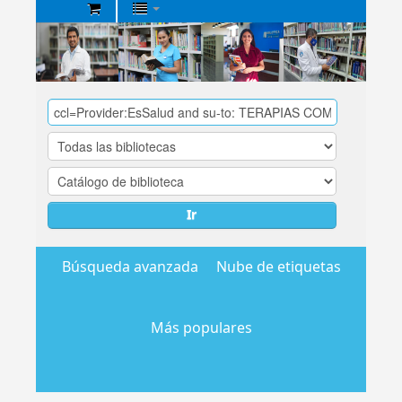
Biblioteca
Central
EsSalud
Ir
Búsqueda avanzada
Nube de etiquetas
Más populares