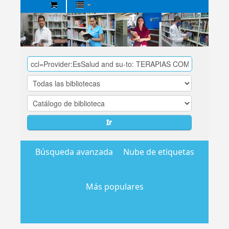
Biblioteca
Central
EsSalud
Ir
Búsqueda avanzada
Nube de etiquetas
Más populares