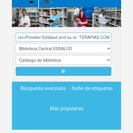
Biblioteca
Central
EsSalud
Ir
Búsqueda avanzada
Nube de etiquetas
Más populares