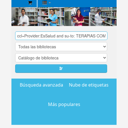
Biblioteca
Central
EsSalud
Ir
Búsqueda avanzada
Nube de etiquetas
Más populares