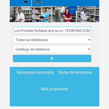
Biblioteca
Central
EsSalud
Ir
Búsqueda avanzada
Nube de etiquetas
Más populares