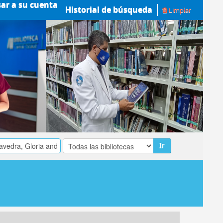
sar a su cuenta
Historial de búsqueda
Limpiar
Ir