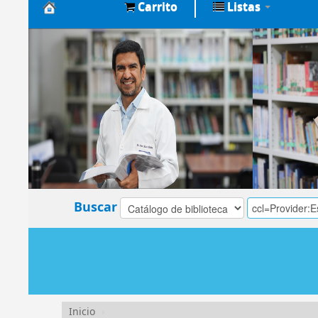
Carrito
Listas
Biblioteca
Central
EsSalud
Buscar
Inicio
›