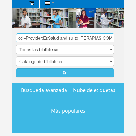
Biblioteca
Central
EsSalud
Ir
Búsqueda avanzada
Nube de etiquetas
Más populares