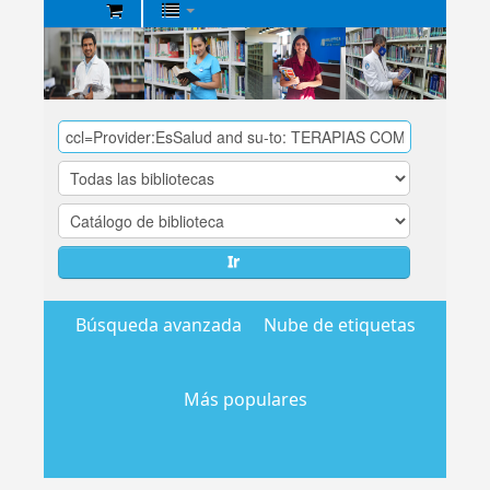
Biblioteca
Central
EsSalud
Ir
Búsqueda avanzada
Nube de etiquetas
Más populares