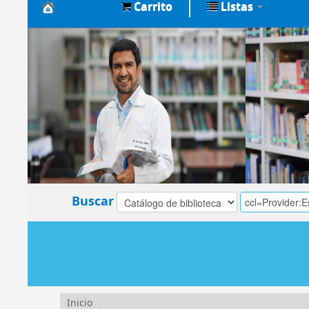
Carrito
Listas
Biblioteca
Central
EsSalud
Buscar
Inicio
›