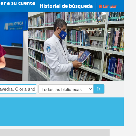
sar a su cuenta
Historial de búsqueda
Limpiar
Ir