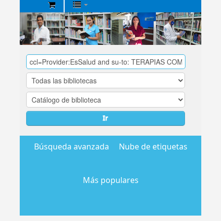
Biblioteca
Central
EsSalud
Ir
Búsqueda avanzada
Nube de etiquetas
Más populares