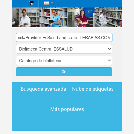
Biblioteca
Central
EsSalud
Ir
Búsqueda avanzada
Nube de etiquetas
Más populares