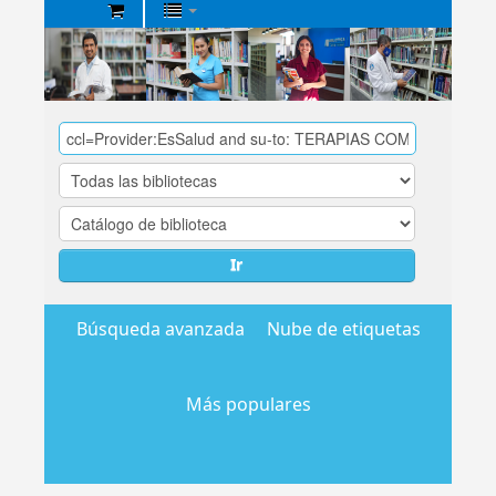
Biblioteca
Central
EsSalud
Ir
Búsqueda avanzada
Nube de etiquetas
Más populares