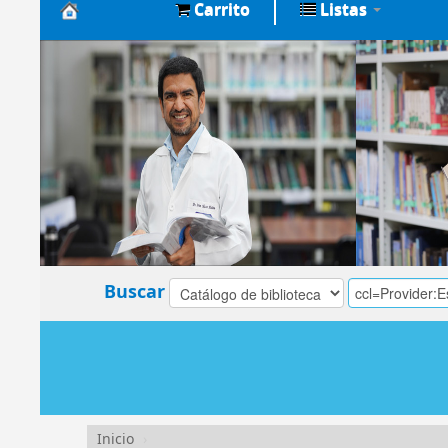
Carrito
Listas
Biblioteca
Central
EsSalud
Buscar
Inicio
›