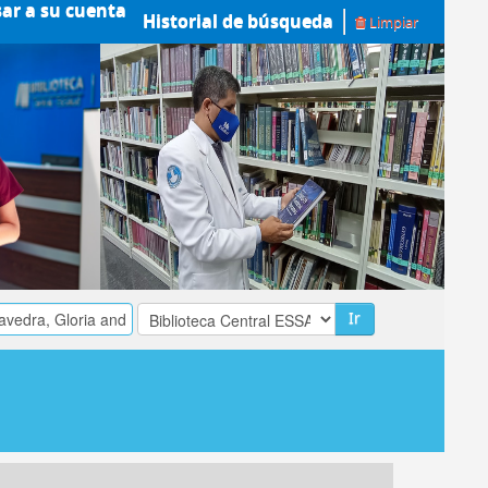
sar a su cuenta
Historial de búsqueda
Limpiar
Ir