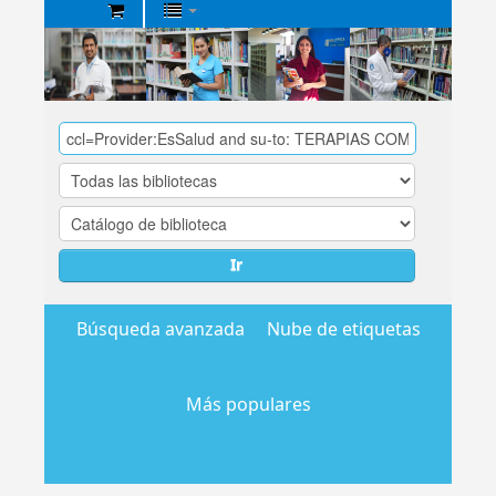
Biblioteca
Central
EsSalud
Ir
Búsqueda avanzada
Nube de etiquetas
Más populares