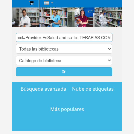
Biblioteca
Central
EsSalud
Ir
Búsqueda avanzada
Nube de etiquetas
Más populares