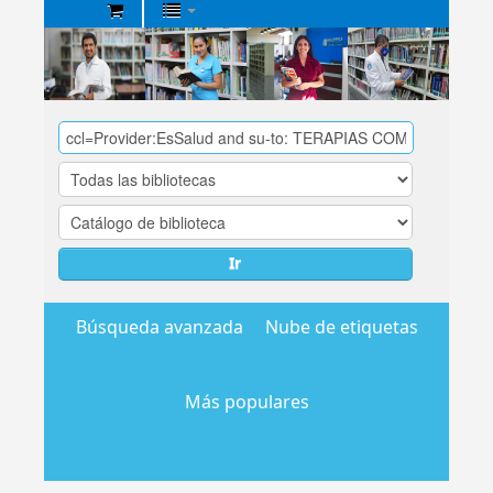
Biblioteca
Central
EsSalud
Ir
Búsqueda avanzada
Nube de etiquetas
Más populares