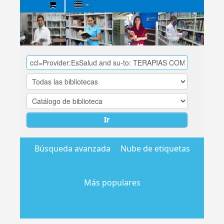
Biblioteca
Central
EsSalud
Ir
Búsqueda avanzada
Nube de etiquetas
Más populares