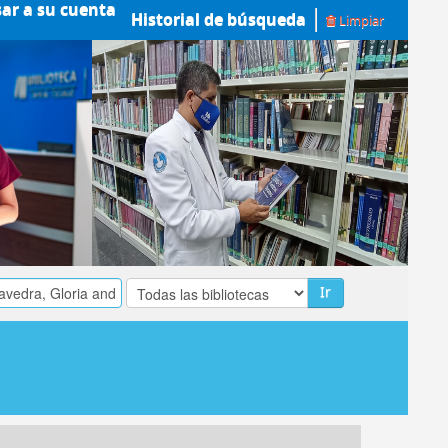
sar a su cuenta
Historial de búsqueda
Limpiar
Ir