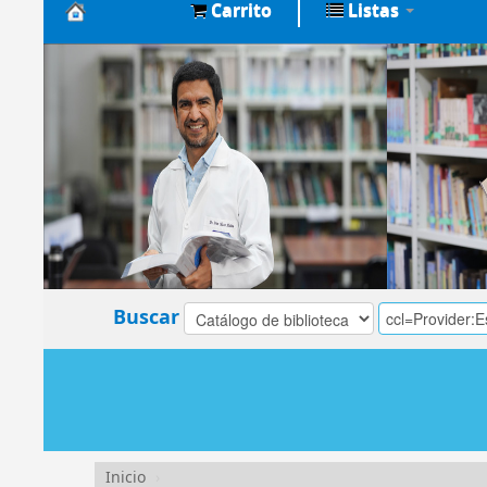
Carrito
Listas
Biblioteca
Central
EsSalud
Buscar
Inicio
›