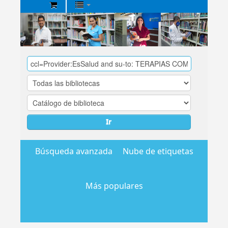
Biblioteca
Central
EsSalud
Ir
Búsqueda avanzada
Nube de etiquetas
Más populares