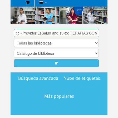
Biblioteca
Central
EsSalud
Ir
Búsqueda avanzada
Nube de etiquetas
Más populares