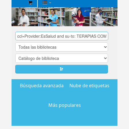
Biblioteca
Central
EsSalud
Ir
Búsqueda avanzada
Nube de etiquetas
Más populares