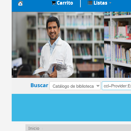
Carrito
Listas
Biblioteca
Central
EsSalud
Buscar
Inicio
›