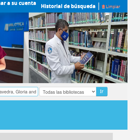
sar a su cuenta
Historial de búsqueda
Limpiar
Ir