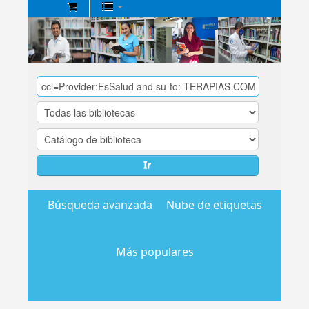
Biblioteca
Central
EsSalud
Ir
Búsqueda avanzada
Nube de etiquetas
Más populares