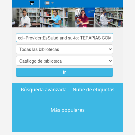
Biblioteca
Central
EsSalud
Ir
Búsqueda avanzada
Nube de etiquetas
Más populares