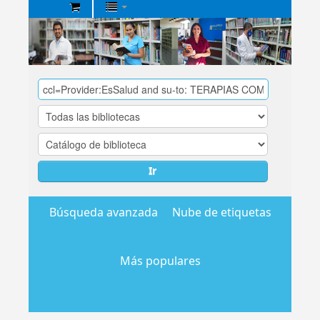
Biblioteca
Central
EsSalud
Ir
Búsqueda avanzada
Nube de etiquetas
Más populares