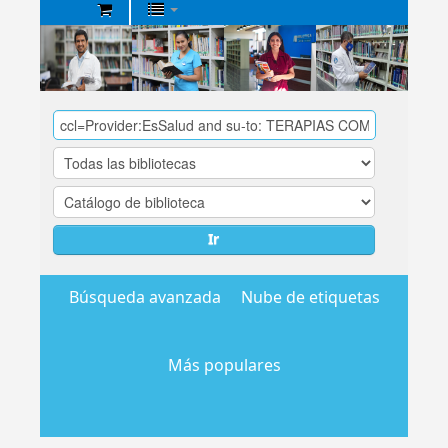
Biblioteca
Central
EsSalud
Ir
Búsqueda avanzada
Nube de etiquetas
Más populares