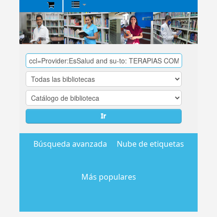
Biblioteca
Central
EsSalud
Ir
Búsqueda avanzada
Nube de etiquetas
Más populares