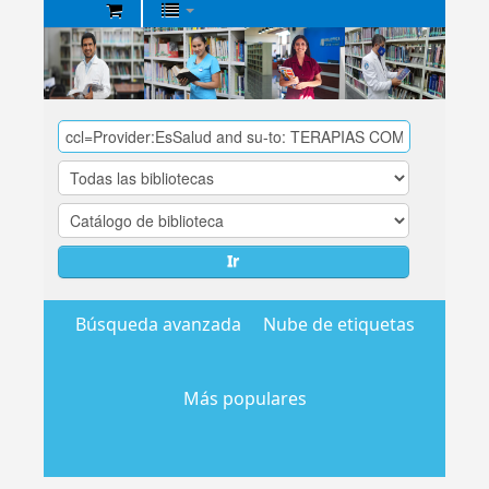
Biblioteca
Central
EsSalud
Ir
Búsqueda avanzada
Nube de etiquetas
Más populares