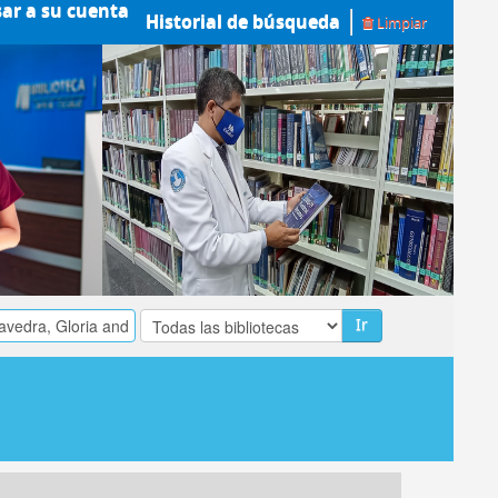
sar a su cuenta
Historial de búsqueda
Limpiar
Ir