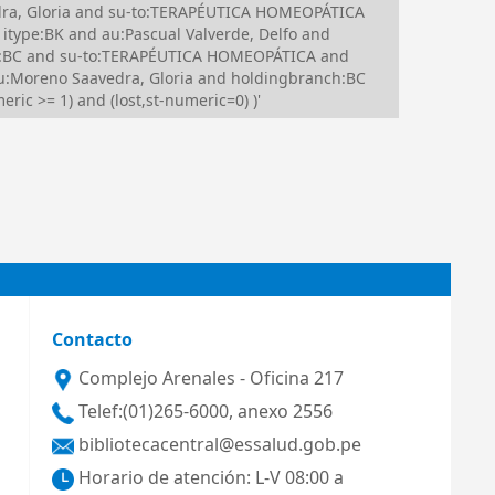
dra, Gloria and su-to:TERAPÉUTICA HOMEOPÁTICA
ype:BK and au:Pascual Valverde, Delfo and
:BC and su-to:TERAPÉUTICA HOMEOPÁTICA and
u:Moreno Saavedra, Gloria and holdingbranch:BC
ic >= 1) and (lost,st-numeric=0) )'
Contacto
Complejo Arenales - Oficina 217
Telef:(01)265-6000, anexo 2556
bibliotecacentral@essalud.gob.pe
Horario de atención: L-V 08:00 a