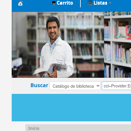
Carrito
Listas
Biblioteca
Central
EsSalud
Buscar
Inicio
›