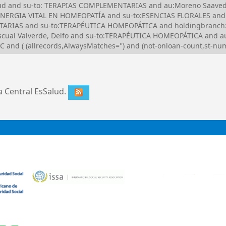
Salud and su-to: TERAPIAS COMPLEMENTARIAS and au:Moreno Saave
ERGIA VITAL EN HOMEOPATÍA and su-to:ESENCIAS FLORALES and it
TARIAS and su-to:TERAPÉUTICA HOMEOPÁTICA and holdingbranch
ascual Valverde, Delfo and su-to:TERAPÉUTICA HOMEOPÁTICA and a
nd ( (allrecords,AlwaysMatches='') and (not-onloan-count,st-numer
ca Central EsSalud.