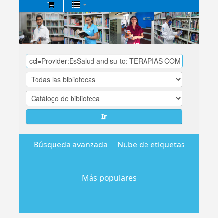
Biblioteca
Central
EsSalud
Ir
Búsqueda avanzada
Nube de etiquetas
Más populares