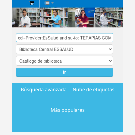
Biblioteca
Central
EsSalud
Ir
Búsqueda avanzada
Nube de etiquetas
Más populares