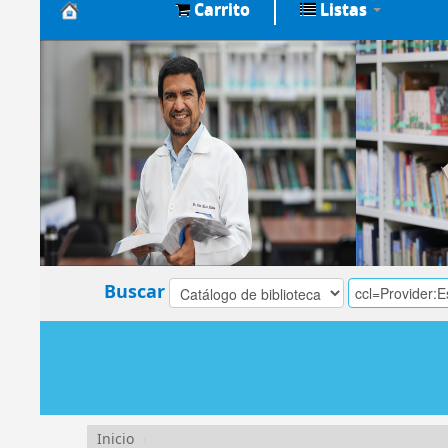
Carrito
Listas
Biblioteca
Central
EsSalud
Buscar
Inicio
›