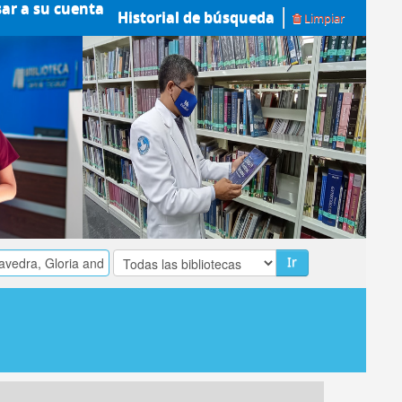
sar a su cuenta
Historial de búsqueda
Limpiar
Ir