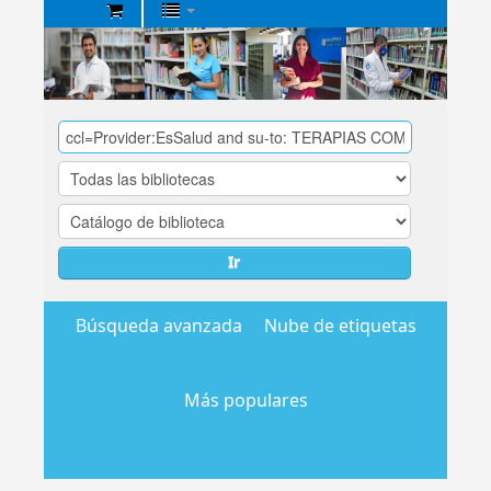
Biblioteca
Central
EsSalud
Ir
Búsqueda avanzada
Nube de etiquetas
Más populares