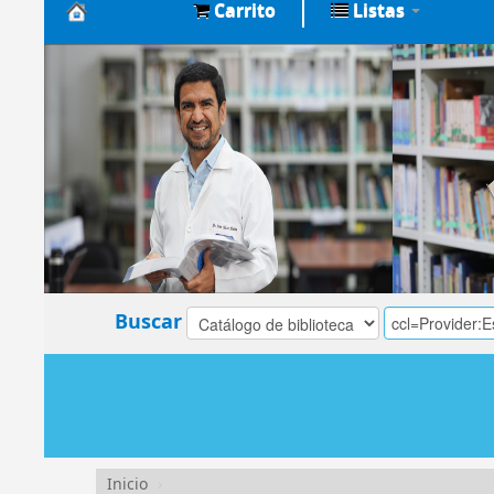
Carrito
Listas
Biblioteca
Central
EsSalud
Buscar
Inicio
›