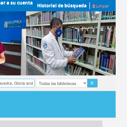
sar a su cuenta
Historial de búsqueda
Limpiar
Ir