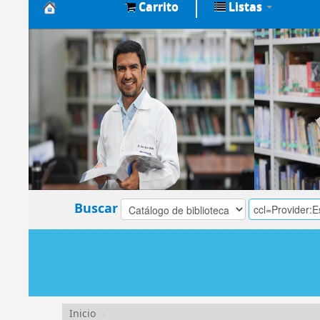
Carrito
Listas
Biblioteca
Central
EsSalud
Buscar
Inicio
›