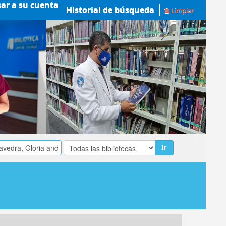
sar a su cuenta
Historial de búsqueda
Limpiar
Ir