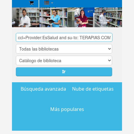
Biblioteca
Central
EsSalud
Ir
Búsqueda avanzada
Nube de etiquetas
Más populares