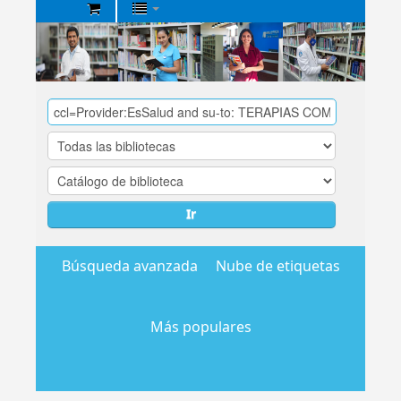
Biblioteca
Central
EsSalud
Ir
Búsqueda avanzada
Nube de etiquetas
Más populares