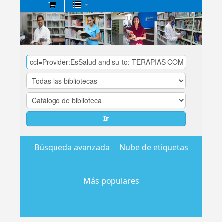
Biblioteca
Central
EsSalud
Ir
Búsqueda avanzada
Nube de etiquetas
Más populares