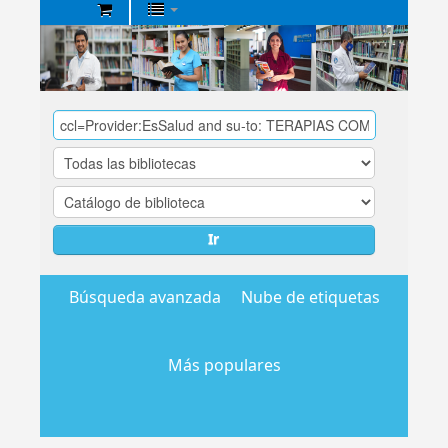
Biblioteca
Central
EsSalud
Ir
Búsqueda avanzada
Nube de etiquetas
Más populares