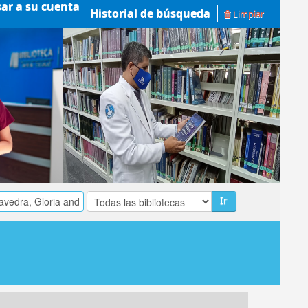
sar a su cuenta
Historial de búsqueda
Limpiar
Ir