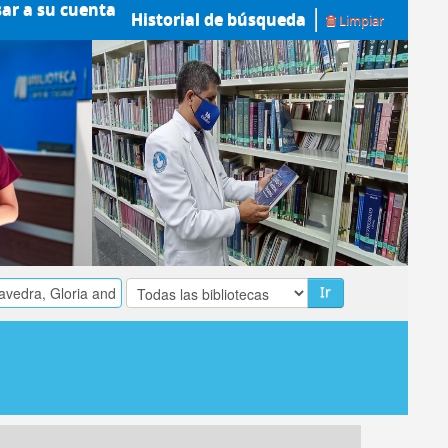
sar a su cuenta
Historial de búsqueda
Limpiar
Ir