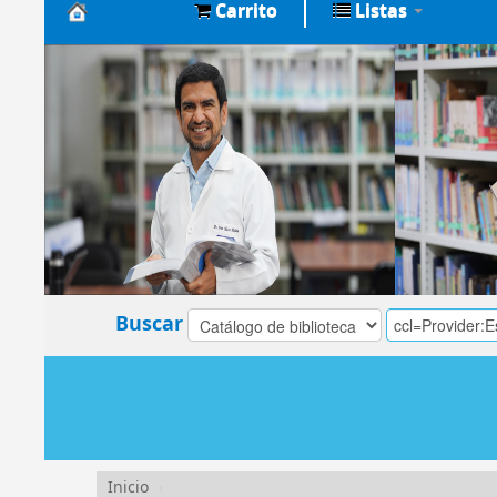
Carrito
Listas
Biblioteca
Central
EsSalud
Buscar
Inicio
›