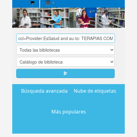
Biblioteca
Central
EsSalud
Ir
Búsqueda avanzada
Nube de etiquetas
Más populares