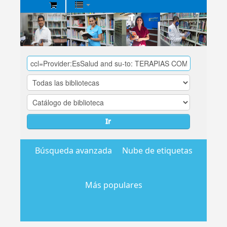
Biblioteca
Central
EsSalud
Ir
Búsqueda avanzada
Nube de etiquetas
Más populares