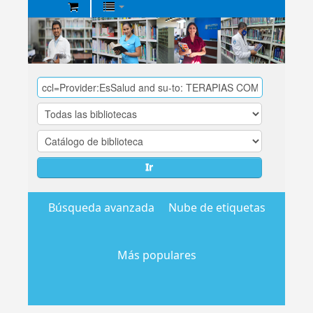
Biblioteca
Central
EsSalud
Ir
Búsqueda avanzada
Nube de etiquetas
Más populares