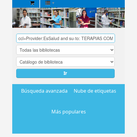
Biblioteca
Central
EsSalud
Ir
Búsqueda avanzada
Nube de etiquetas
Más populares