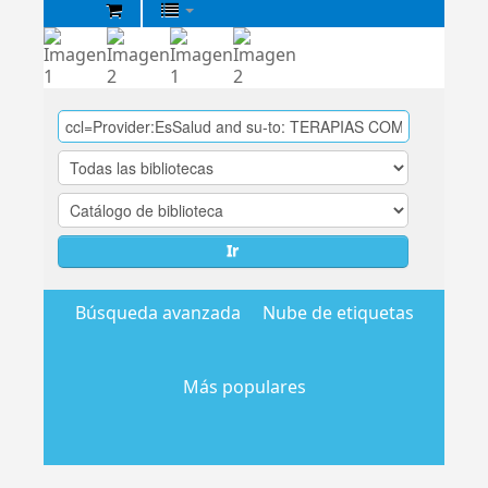
Biblioteca
Central
EsSalud
Ir
Búsqueda avanzada
Nube de etiquetas
Más populares