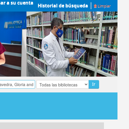
sar a su cuenta
Historial de búsqueda
Limpiar
Ir