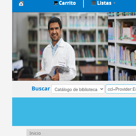
Carrito
Listas
Biblioteca
Central
EsSalud
Buscar
Inicio
›