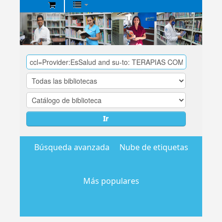
Biblioteca
Central
EsSalud
Ir
Búsqueda avanzada
Nube de etiquetas
Más populares