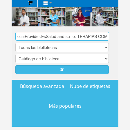
Biblioteca
Central
EsSalud
Ir
Búsqueda avanzada
Nube de etiquetas
Más populares